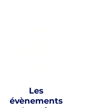
Les actvités
La Femme
Récollections mardi soir et jeudi
après-midi
Retraites
Journées pédagogiques
Dimanche en famille
Les actvités
Les
évènements