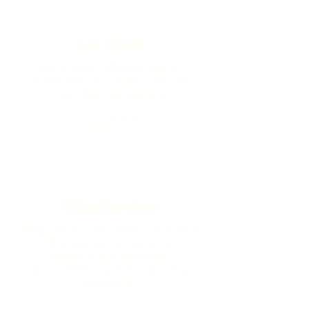
Le Club
Les Clubs Collégiennes et
Lycéennes ont repris, inscrivez
vous dès maintenant !
Les actvités
Etudiantes
Méditations, retraites, formation
chrétienne, formation au
leadership, bénévolat,
convivialité... il y a en pour tous
les goûts !