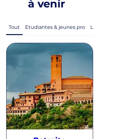
à venir
Tout
Etudiantes & jeunes pro
La Femme