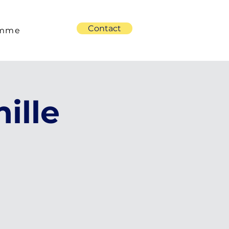
Contact
emme
ille