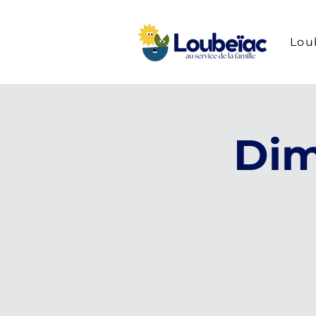
Lou
Dim